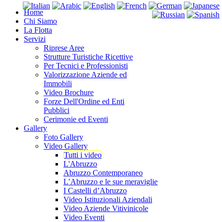
Home
Chi Siamo
La Flotta
Servizi
Riprese Aree
Strutture Turistiche Ricettive
Per Tecnici e Professionisti
Valorizzazione Aziende ed
Immobili
Video Brochure
Forze Dell'Ordine ed Enti
Pubblici
Cerimonie ed Eventi
Gallery
Foto Gallery
Video Gallery
Tutti i video
L'Abruzzo
Abruzzo Contemporaneo
L’Abruzzo e le sue meraviglie
I Castelli d’Abruzzo
Video Istituzionali Aziendali
Video Aziende Vitivinicole
Video Eventi