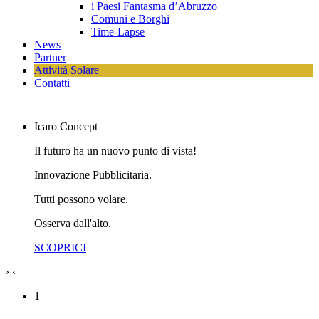
i Paesi Fantasma d’Abruzzo
Comuni e Borghi
Time-Lapse
News
Partner
Attività Solare
Contatti
Icaro
Concept
Il futuro ha un nuovo punto di vista!
Innovazione
Pubblicitaria
.
Tutti
possono volare
.
Osserva
dall'alto
.
SCOPRICI
›
‹
1